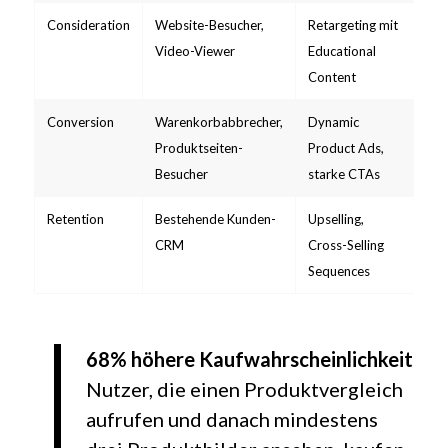
Consideration
Website-Besucher,
Retargeting mit
En
Video-Viewer
Educational
Ra
Content
Conversion
Warenkorbabbrecher,
Dynamic
RO
Produktseiten-
Product Ads,
Co
Besucher
starke CTAs
Ra
Retention
Bestehende Kunden-
Upselling,
CLV
CRM
Cross-Selling
Pu
Sequences
Ra
68% höhere Kaufwahrscheinlichkeit
Nutzer, die einen Produktvergleich
aufrufen und danach mindestens