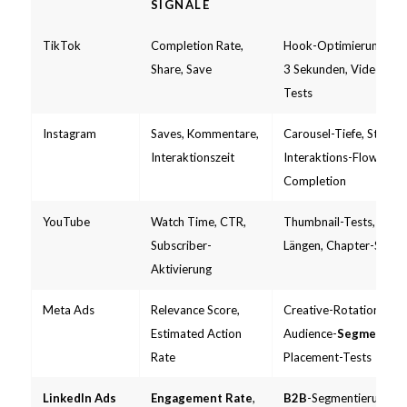
SIGNALE
TikTok
Completion Rate,
Hook-Optimierung in e
Share, Save
3 Sekunden, Videoform
Tests
Instagram
Saves, Kommentare,
Carousel-Tiefe, Story-
Interaktionszeit
Interaktions-Flows, Ree
Completion
YouTube
Watch Time, CTR,
Thumbnail-Tests, Intro
Subscriber-
Längen, Chapter-Struk
Aktivierung
Meta Ads
Relevance Score,
Creative-Rotation,
Estimated Action
Audience-
Segmentier
Rate
Placement-Tests
LinkedIn Ads
Engagement Rate
,
B2B
-Segmentierung na