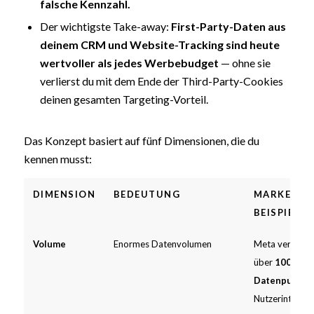
falsche Kennzahl.
Der wichtigste Take-away:
First-Party-Daten aus
deinem
CRM
und Website-Tracking sind heute
wertvoller als jedes
Werbebudget
— ohne sie
verlierst du mit dem Ende der Third-Party-Cookies
deinen gesamten Targeting-Vorteil.
Das Konzept basiert auf fünf Dimensionen, die du
kennen musst:
DIMENSION
BEDEUTUNG
MARKETIN
BEISPIEL
Volume
Enormes Datenvolumen
Meta verarbeit
über
100 Mill
Datenpunkte
Nutzerinterakt