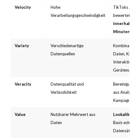
Velocity
Hohe
TikToks
Algo
Verarbeitungsgeschwindigkeit
bewertet ein 
innerhalb der
Minuten
nach
Variety
Verschiedenartige
Kombination a
Datenquellen
Daten, Kaufhist
Interaktionen 
Gerätenutzun
Veracity
Datenqualität und
Bereinigung vo
Verlässlichkeit
aus Analytics-
Kampagnenent
Value
Nutzbarer Mehrwert aus
Lookalike Au
Daten
Basis echter K
Datensätze fü