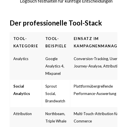
Logbuch festhalten für künftige Entscheidungen
Der professionelle Tool-Stack
TOOL-
TOOL-
EINSATZ IM
KATEGORIE
BEISPIELE
KAMPAGNENMANAGEME
Analytics
Google
Conversion-Tracking, User-
Analytics 4,
Journey-Analyse, Attribution
Mixpanel
Social
Sprout
Plattformübergreifende
Analytics
Social,
Performance-Auswertung
Brandwatch
Attribution
Northbeam,
Multi-Touch-Attribution für E-
Triple Whale
Commerce