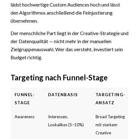
lädst hochwertige Custom Audiences hoch und lässt
den Algorithmus anschließend die Feinjustierung
übernehmen.
Der menschliche Part liegt in der Creative-Strategie und
der Datenqualität — nicht mehr in der manuellen
Zielgruppenauswahl. Wer das versteht, investiert sein
Budget richtig.
Targeting nach Funnel-Stage
FUNNEL-
DATENBASIS
TARGETING-
BE
STAGE
ANSATZ
KP
Awareness
Interessen,
Broad Targeting
CP
Lookalikes (5–10%)
mit starkem
Vid
Creative