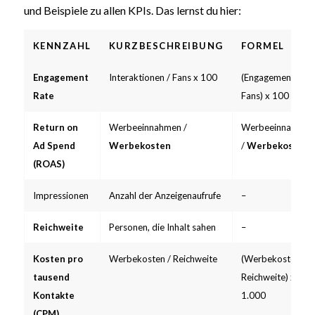
und Beispiele zu allen KPIs. Das lernst du hier:
KENNZAHL
KURZBESCHREIBUNG
FORMEL
Engagement
Interaktionen / Fans x 100
(Engagements /
Rate
Fans) x 100
Return on
Werbeeinnahmen /
Werbeeinnahmen
Ad Spend
Werbekosten
/
Werbekosten
(ROAS)
Impressionen
Anzahl der Anzeigenaufrufe
–
Reichweite
Personen, die Inhalt sahen
–
Kosten pro
Werbekosten / Reichweite
(Werbekosten /
tausend
Reichweite) x
Kontakte
1.000
(CPM)