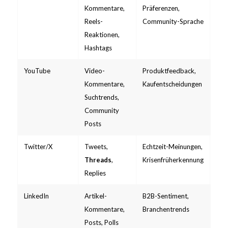
Kommentare,
Präferenzen,
ein
Reels-
Community-Sprache
Reaktionen,
Hashtags
YouTube
Video-
Produktfeedback,
Kom
Kommentare,
Kaufentscheidungen
Suchtrends,
Community
Posts
Twitter/X
Tweets,
Echtzeit-Meinungen,
Pai
Threads
,
Krisenfrüherkennung
Replies
LinkedIn
Artikel-
B2B-Sentiment,
Beg
Kommentare,
Branchentrends
Dat
Posts, Polls