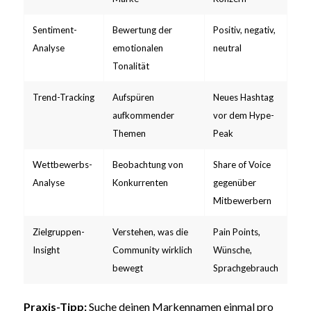
Sentiment-
Bewertung der
Positiv, negativ,
Analyse
emotionalen
neutral
Tonalität
Trend-Tracking
Aufspüren
Neues Hashtag
aufkommender
vor dem Hype-
Themen
Peak
Wettbewerbs-
Beobachtung von
Share of Voice
Analyse
Konkurrenten
gegenüber
Mitbewerbern
Zielgruppen-
Verstehen, was die
Pain Points,
Insight
Community wirklich
Wünsche,
bewegt
Sprachgebrauch
Praxis-Tipp:
Suche deinen Markennamen einmal pro