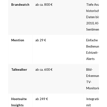
Brandwatch
ab ca. 800 €
Tiefe Analyse,
historische
Daten bis
2010, KI-
Sentiment
Mention
ab 29 €
Einfache
Bedienung,
Echtzeit-
Alerts
Talkwalker
ab ca. 600 €
Bild-
Erkennung,
TV-
Monitoring
Hootsuite
ab 249 €
Integration
Insights
mit