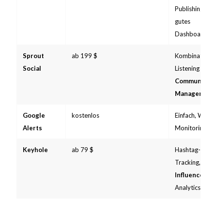
Publishing,
gutes
Dashboard
Sprout
ab 199 $
Kombination
Social
Listening +
Community
Management
Google
kostenlos
Einfach, Web-
Alerts
Monitoring
Keyhole
ab 79 $
Hashtag-
Tracking,
Influencer
-
Analytics