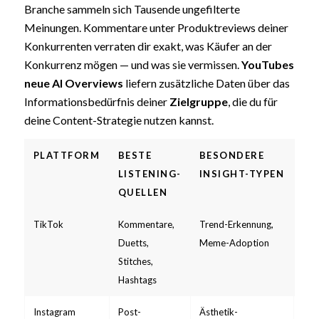
Branche sammeln sich Tausende ungefilterte
Meinungen. Kommentare unter Produktreviews deiner
Konkurrenten verraten dir exakt, was Käufer an der
Konkurrenz mögen — und was sie vermissen.
YouTubes
neue AI Overviews
liefern zusätzliche Daten über das
Informationsbedürfnis deiner
Zielgruppe
, die du für
deine Content-Strategie nutzen kannst.
PLATTFORM
BESTE
BESONDERE
TO
LISTENING-
INSIGHT-TYPEN
EI
QUELLEN
TikTok
Kommentare,
Trend-Erkennung,
Star
Duetts,
Meme-Adoption
Stitches,
Hashtags
Instagram
Post-
Ästhetik-
API