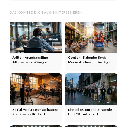
DAS KÖNNTE DICH AUCH INTERESSIEREN
AdRoll-Anzeigen: Eine
Content-Kalender Social
Alternative zu Google
Media: Aufbau und Vorlage
Display-Anzeigen? Anzeigen,
für Teams
Agenturen, größere
Reichweite
Social Media Team aufbauen:
LinkedIn Content-Strategie
Struktur und Rollen für
für B2B: Leitfaden für
Unternehmen
Unternehmen