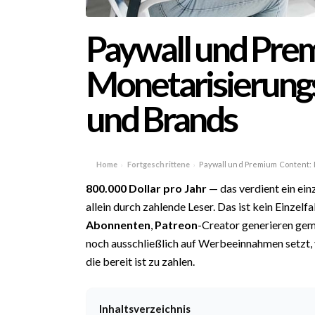
Paywall und Pre
Monetarisierungs
und Brands
Home
Fortgeschrittene
Paywall und Premium Content:
›
›
800.000 Dollar pro Jahr
— das verdient ein ein
allein durch zahlende Leser. Das ist kein Einzel
Abonnenten
,
Patreon
-Creator generieren gem
noch ausschließlich auf Werbeeinnahmen setzt, 
die bereit ist zu zahlen.
Inhaltsverzeichnis