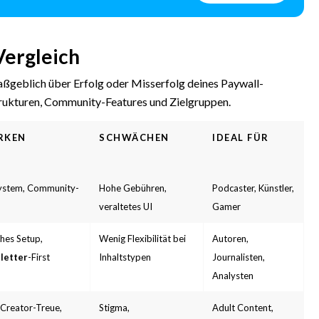
Vergleich
aßgeblich über Erfolg oder Misserfolg deines Paywall-
rukturen, Community-Features und Zielgruppen.
RKEN
SCHWÄCHEN
IDEAL FÜR
ystem, Community-
Hohe Gebühren,
Podcaster, Künstler,
veraltetes UI
Gamer
ches Setup,
Wenig Flexibilität bei
Autoren,
letter
-First
Inhaltstypen
Journalisten,
Analysten
Creator-Treue,
Stigma,
Adult Content,