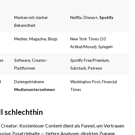
Marken mit starker
Netflix, Disney+,
Spotify
Bekanntheit
Medien, Magazine, Blogs
New York Times (10
Artikel/Monat), Spiegel+
es
Software, Creator-
Spotify Free/Premium,
Plattformen
Substack, Patreon
d
Datengetriebene
Washington Post, Financial
Medienunternehmen
Times
l schlechthin
r Creator: Kostenloser Content dient als Funnel, um Vertrauen
sive Zusatzinhalte — tiefere Analysen, direkten Zugang,