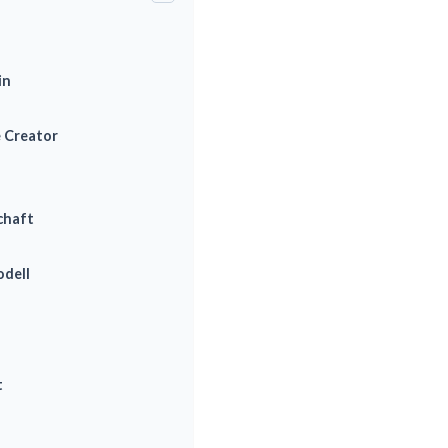
in
 Creator
chaft
odell
t