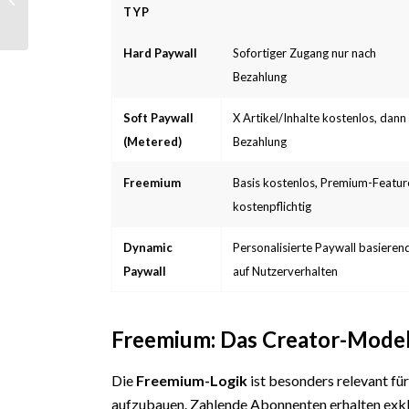
Unternehmen zur
TYP
Stimme ihrer Branche
werde...
Hard Paywall
Sofortiger Zugang nur nach
Bezahlung
Soft Paywall
X Artikel/Inhalte kostenlos, dann
(Metered)
Bezahlung
Freemium
Basis kostenlos, Premium-Featur
kostenpflichtig
Dynamic
Personalisierte Paywall basieren
Paywall
auf Nutzerverhalten
Freemium: Das Creator-Model
Die
Freemium-Logik
ist besonders relevant fü
aufzubauen. Zahlende Abonnenten erhalten exklu