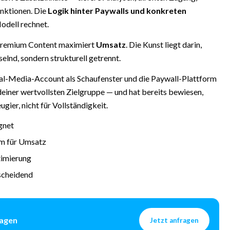
nktionen. Die
Logik hinter Paywalls und konkreten
odell rechnet.
Premium Content maximiert
Umsatz
. Die Kunst liegt darin,
elnd, sondern strukturell getrennt.
al-Media-Account als Schaufenster und die Paywall-Plattform
 deiner wertvollsten Zielgruppe — und hat bereits bewiesen,
gier, nicht für Vollständigkeit.
gnet
um für Umsatz
timierung
tscheidend
ragen
Jetzt anfragen