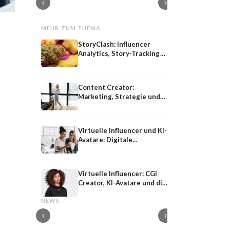
‹
›
MEHR ZUM THEMA
StoryClash: Influencer
Analytics, Story-Tracking
und Creator-Auswahl für
Kampagnen
Content Creator:
Marketing, Strategie und
Vorteile
Virtuelle Influencer und KI-
Avatare: Digitale
Markenbotschafter im
Marketing
Virtuelle Influencer: CGI
Creator, KI-Avatare und die
Shared
Influencer-PR
Zukunft des Influencer
Shared Media: Definition, Bedeutung und
Influencer-PR: Earne
NEWS
Marketings
Strategie im PESO-Modell
Kooperationen mit M
‹
›