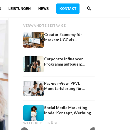
S
LEISTUNGEN
NEWS
KONTAKT
VERWANDTE BEITRÄGE
Creator Economy für
Marken: UGC als
strategisches Marketing-
Instrument
Corporate Influencer
Programm aufbauen:
Anleitung für
Unternehmen
Pay-per-View (PPV):
Monetarisierung für
Creator, Brands und
Agenturen
Social Media Marketing
Mode: Konzept, Werbung
Influencer
TikTok
und Influencer
Influencer finden auf Instagram und
TikTok Influencer Ag
WEITERE BEITRÄGE
TikTok: Drei datenbasierte Methoden
Kriterien, Kosten und