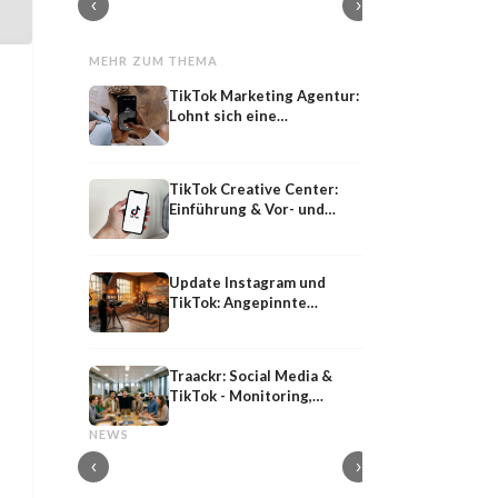
‹
›
MEHR ZUM THEMA
TikTok Marketing Agentur:
Lohnt sich eine
Zusammenarbeit?
TikTok Creative Center:
Einführung & Vor- und
Nachteile
Update Instagram und
TikTok: Angepinnte
Beiträge
Traackr: Social Media &
TikTok - Monitoring,
Shared
Influencer-PR
Analyse, Reporting
Shared Media: Definition, Bedeutung und
Influencer-PR: Earne
NEWS
Strategie im PESO-Modell
Kooperationen mit M
‹
›