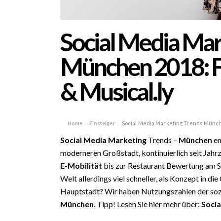
Social Media Mar
München 2018: F
& Musical.ly
Home
Einsteiger
Social Media Marketing Trends Münche
›
›
Social Media Marketing
Trends –
München
en
moderneren Großstadt, kontinuierlich seit Jahrz
E-Mobilität
bis zur Restaurant Bewertung am S
Welt allerdings viel schneller, als Konzept in 
Hauptstadt? Wir haben Nutzungszahlen der sozi
München
. Tipp! Lesen Sie hier mehr über:
Socia