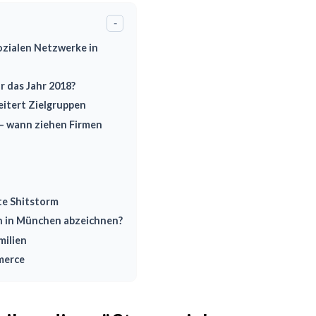
-
ozialen Netzwerke in
r das Jahr 2018?
itert Zielgruppen
 – wann ziehen Firmen
te Shitstorm
h in München abzeichnen?
milien
merce