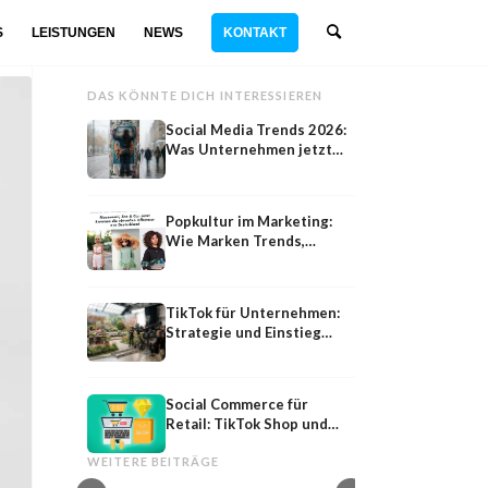
S
LEISTUNGEN
NEWS
KONTAKT
DAS KÖNNTE DICH INTERESSIEREN
Social Media Trends 2026:
Was Unternehmen jetzt
wissen müssen
Popkultur im Marketing:
Wie Marken Trends,
Memes und Zeitgeist
nutzen
TikTok für Unternehmen:
Strategie und Einstieg
2026
Social Commerce für
Retail: TikTok Shop und
Gauth
TikTok
Instagram Shopping 2026
Gauth AI von ByteDance: Warum Eltern &
TikTok Werbung scha
WEITERE BEITRÄGE
Lehrer die App hassen - TikTok Strategie
Vorgehen, Möglichkeit