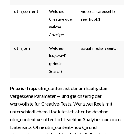
utm_content
Welches
video_a, carousel_b,
Empf
Creative oder
reel_hook1
welche
Anzeige?
utm_term
Welches
social_media_agentur
Opti
Keyword?
(primär
Search)
Praxis-Tipp:
utm_content ist der am häufigsten
vergessene Parameter — und gleichzeitig der
wertvollste für Creative-Tests. Wer zwei Reels mit
unterschiedlichem Hook testet, aber beide ohne
utm_content veröffentlicht, sieht in Analytics nur einen
Datensatz. Ohne utm_content=hook_a und