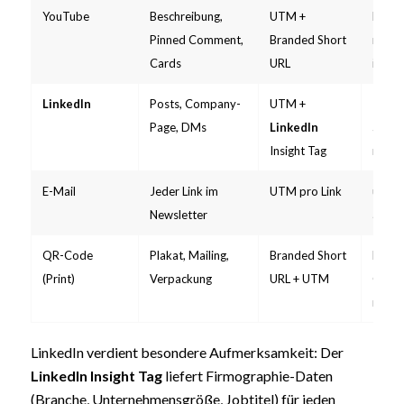
YouTube
Beschreibung,
UTM +
Länge
Pinned Comment,
Branded Short
mögli
Cards
URL
intera
LinkedIn
Posts, Company-
UTM +
B2B
–
Page, DMs
LinkedIn
Segm
Insight Tag
mögli
E-Mail
Jeder Link im
UTM pro Link
utm_
Newsletter
als S
QR-Code
Plakat, Mailing,
Branded Short
Einzig
(Print)
Verpackung
URL + UTM
Offlin
mess
LinkedIn verdient besondere Aufmerksamkeit: Der
LinkedIn Insight Tag
liefert Firmographie-Daten
(Branche, Unternehmensgröße, Jobtitel) für jeden