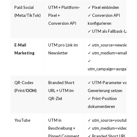
Paid Social
UTM + Plattform-
✓ Pixel einbinden
(Meta/TikTok)
Pixel +
✓ Conversion API
Conversion API
konfigurieren
✓ UTM als Fallback-Layer
E-Mail
UTM pro Link im
✓ utm_source=newsletter
Marketing
Newsletter
✓ utm_medium=email
✓
utm_campaign=ausgabe_n
QR-Codes
Branded Short
✓ UTM-Parameter vor QR-
(Print/
OOH
)
URL + UTM im
Generierung setzen
QR-Ziel
✓ Print-Position
dokumentieren
YouTube
UTM in
✓ utm_source=youtube
Beschreibung +
✓ utm_medium=video
Pinned Comment
✓ Branded Short URL