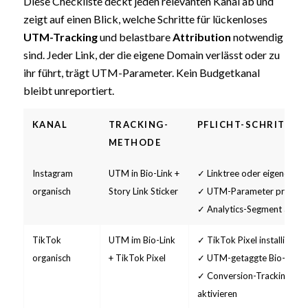
Diese Checkliste deckt jeden relevanten Kanal ab und
zeigt auf einen Blick, welche Schritte für lückenloses
UTM-Tracking
und belastbare
Attribution
notwendig
sind. Jeder Link, der die eigene Domain verlässt oder zu
ihr führt, trägt UTM-Parameter. Kein Budgetkanal
bleibt unreportiert.
KANAL
TRACKING-
PFLICHT-SCHRITTE
METHODE
Instagram
UTM in Bio-Link +
✓ Linktree oder eigene LP
organisch
Story Link Sticker
✓ UTM-Parameter pro Link
✓ Analytics-Segment anleg
TikTok
UTM im Bio-Link
✓ TikTok Pixel installieren
organisch
+ TikTok Pixel
✓ UTM-getaggte Bio-URL
✓ Conversion-Tracking
aktivieren