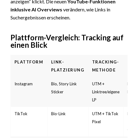
anzeigen“ klickt. Die neuen
YouTube-Funktionen
inklusive AI Overviews
verändern, wie Links in
Suchergebnissen erscheinen.
Plattform-Vergleich: Tracking auf
einen Blick
PLATTFORM
LINK-
TRACKING-
BES
PLATZIERUNG
METHODE
Instagram
Bio, Story Link
UTM +
Kein d
Sticker
Linktree/eigene
Feed
LP
TikTok
Bio-Link
UTM + TikTok
Pixel 
Pixel
Throu
Conve