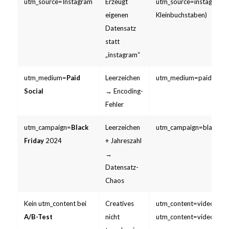
utm_source=Instagram
Erzeugt
utm_source=instagram (
eigenen
Kleinbuchstaben)
Datensatz
statt
„instagram“
utm_medium=
Paid
Leerzeichen
utm_medium=paid_socia
Social
→ Encoding-
Fehler
utm_campaign=
Black
Leerzeichen
utm_campaign=black_fri
Friday
2024
+ Jahreszahl
→
Datensatz-
Chaos
Kein utm_content bei
Creatives
utm_content=video_a u
A/B-Test
nicht
utm_content=video_b