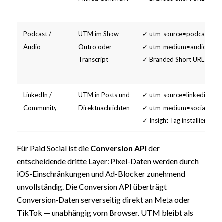
Podcast /
UTM im Show-
✓ utm_source=podcast
Audio
Outro oder
✓ utm_medium=audio
Transcript
✓ Branded Short URL ansa
LinkedIn /
UTM in Posts und
✓ utm_source=linkedin
Community
Direktnachrichten
✓ utm_medium=social
✓ Insight Tag installieren
Für Paid Social ist die
Conversion API
der
entscheidende dritte Layer: Pixel-Daten werden durch
iOS-Einschränkungen und Ad-Blocker zunehmend
unvollständig. Die Conversion API überträgt
Conversion-Daten serverseitig direkt an Meta oder
TikTok — unabhängig vom Browser. UTM bleibt als