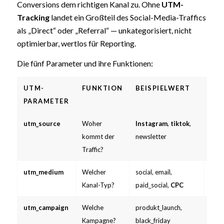
Conversions dem richtigen Kanal zu. Ohne
UTM-
Tracking
landet ein Großteil des Social-Media-Traffics
als „Direct“ oder „Referral“ — unkategorisiert, nicht
optimierbar, wertlos für Reporting.
Die fünf Parameter und ihre Funktionen:
UTM-
FUNKTION
BEISPIELWERT
PFL
PARAMETER
utm_source
Woher
Instagram
,
tiktok
,
Pflic
kommt der
newsletter
Traffic?
utm_medium
Welcher
social, email,
Pflic
Kanal-Typ?
paid_social,
CPC
utm_campaign
Welche
produkt_launch,
Pflic
Kampagne?
black_friday