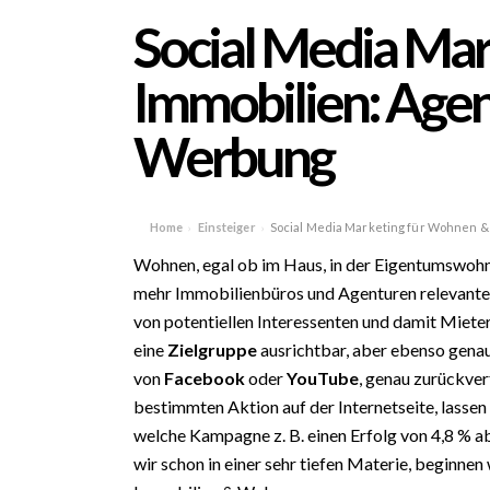
Social Media Ma
Immobilien: Agent
Werbung
Home
Einsteiger
Social Media Marketing für Wohnen & 
›
›
Wohnen, egal ob im Haus, in der Eigentumswoh
mehr Immobilienbüros und Agenturen relevanter,
von potentiellen Interessenten und damit Miet
eine
Zielgruppe
ausrichtbar, aber ebenso gena
von
Facebook
oder
YouTube
, genau zurückver
bestimmten Aktion auf der Internetseite, lassen
welche Kampagne z. B. einen Erfolg von 4,8 % ab
wir schon in einer sehr tiefen Materie, beginnen