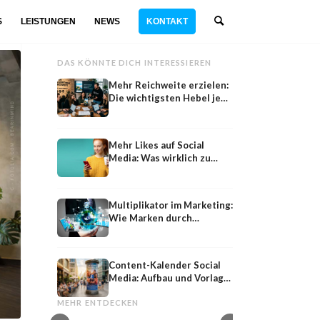
S
LEISTUNGEN
NEWS
KONTAKT
DAS KÖNNTE DICH INTERESSIEREN
Mehr Reichweite erzielen:
Die wichtigsten Hebel je
Kanal
Mehr Likes auf Social
Media: Was wirklich zu
mehr Interaktion führt
Multiplikator im Marketing:
Wie Marken durch
Multiplikatoren ihre
Reichweite vervielfachen
Content-Kalender Social
Media: Aufbau und Vorlage
Social
Shareability
für Teams
Social Media Team aufbauen: Struktur und
Shareability: Was Inh
MEHR ENTDECKEN
Rollen für Unternehmen
wie Marken davon pro