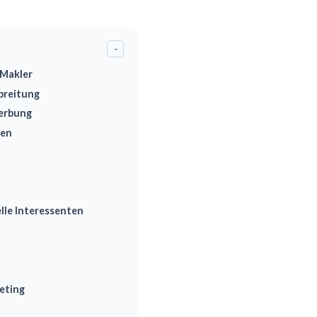
-
 Makler
breitung
Werbung
uen
lle Interessenten
eting