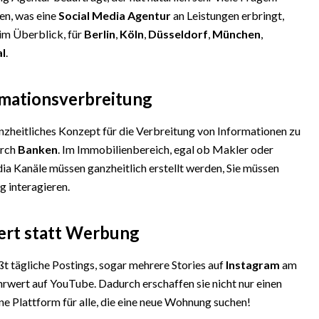
en, was eine
Social Media Agentur
an Leistungen erbringt,
 im Überblick, für
Berlin
,
Köln
,
Düsseldorf
,
München
,
al
.
rmationsverbreitung
nzheitliches Konzept für die Verbreitung von Informationen zu
urch
Banken
. Im Immobilienbereich, egal ob Makler oder
dia Kanäle müssen ganzheitlich erstellt werden, Sie müssen
g interagieren.
ert statt Werbung
t tägliche Postings, sogar mehrere Stories auf
Instagram
am
hrwert auf YouTube. Dadurch erschaffen sie nicht nur einen
ne Plattform für alle, die eine neue Wohnung suchen!