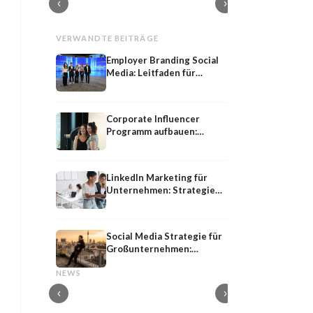
‹
›
VERWANDTE BEITRÄGE
Employer Branding Social
Media: Leitfaden für
Konzerne
Corporate Influencer
Programm aufbauen:
Anleitung für
Unternehmen
LinkedIn Marketing für
Unternehmen: Strategie
2026
Social Media Strategie für
Großunternehmen:
Shared
Influencer-PR
Leitfaden 2026
Shared Media: Definition, Bedeutung und
Influencer-PR: Earne
NEWS
Strategie im PESO-Modell
Kooperationen mit M
‹
›