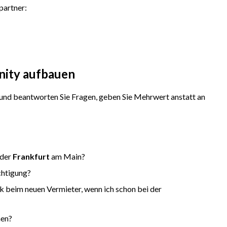
partner:
nity aufbauen
nd beantworten Sie Fragen, geben Sie Mehrwert anstatt an
oder
Frankfurt
am Main?
chtigung?
ck beim neuen Vermieter, wenn ich schon bei der
men?