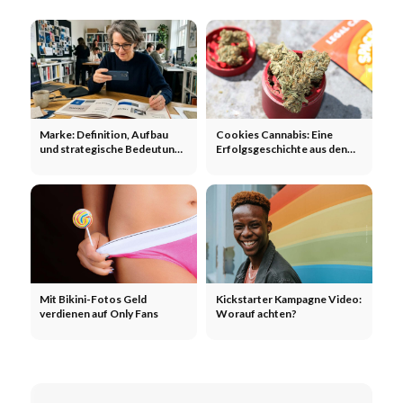
Marke: Definition, Aufbau
Cookies Cannabis: Eine
und strategische Bedeutung
Erfolgsgeschichte aus den
im Marketing
USA - Marke, Hype und
Erfolgsrezept
Mit Bikini-Fotos Geld
Kickstarter Kampagne Video:
verdienen auf Only Fans
Worauf achten?