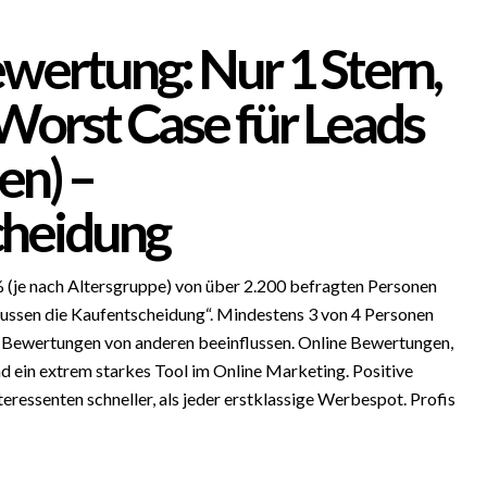
wertung: Nur 1 Stern,
Worst Case für Leads
n) –
cheidung
(je nach Altersgruppe) von über 2.200 befragten Personen
ussen die Kaufentscheidung“. Mindestens 3 von 4 Personen
ch Bewertungen von anderen beeinflussen. Online Bewertungen,
d ein extrem starkes Tool im Online Marketing. Positive
ressenten schneller, als jeder erstklassige Werbespot. Profis