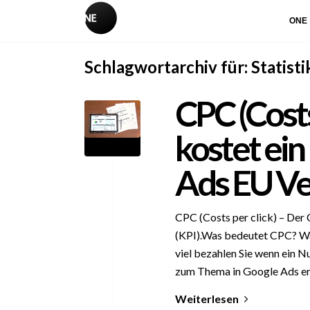
ONE
Schlagwortarchiv für:
Statisti
CPC (Costs 
kostet ein
Ads EU Ve
CPC (Costs per click) – Der 
(KPI).Was bedeutet CPC? Was
viel bezahlen Sie wenn ein N
zum Thema in Google Ads er
Weiterlesen